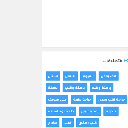
التصنيفات
انف واذن
الفيوم
اطفال
اسنان
باطنة وكبد
باطنة وقلب
باطنة
جراحة قلب وصدر
جراحة عامة
بنى سويف
صدرية
رمد وعيون
جلدية وتناسلية
قلب اطفال
قلب
عظام