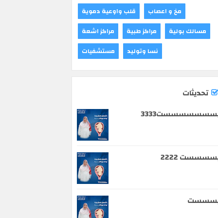
مخ و اعصاب
قلب واوعية دموية
مسالك بولية
مراكز طبية
مراكز اشعة
نسا وتوليد
مستشفيات
تحديثات
سسسسسسست3333
سسسست 2222
يسسست