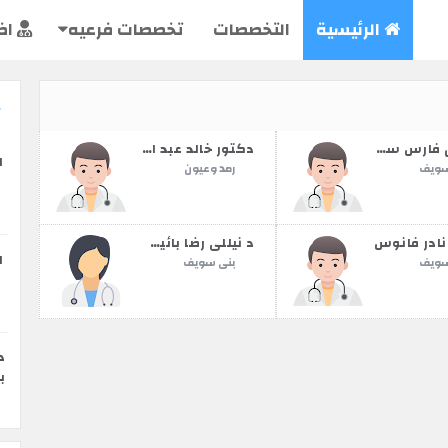
الرئيسية
التخصصات
تخصصات فرعيه
اض
د وفيق فارس سكلة
دكتور خالد عبد العزيز
ا
سويف
رمد وعيون
نادر فانوس
د نيللي رضا بائيسي
ا
سويف
بنى سويف
د
ب