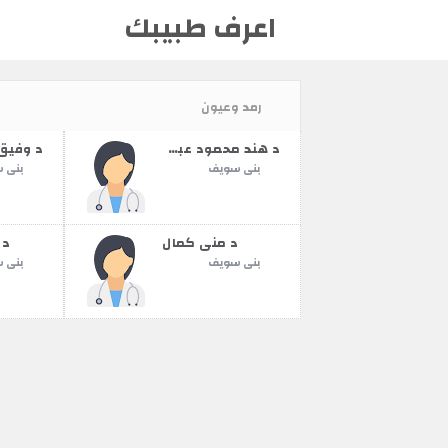
اعرف طبيبك
رمد وعيون
د هند محمود عبدالمطلب
بنى سويف
بنى 
د منى كمال
د 
بنى سويف
بنى 