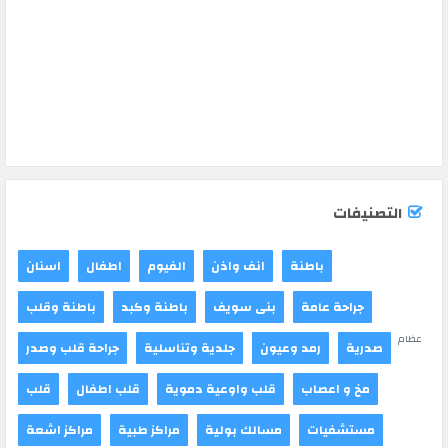
التصنيفات
باطنة
انف واذن
الفيوم
اطفال
اسنان
جراحة عامة
بنى سويف
باطنة وكبد
باطنة وقلب
عظام
صدرية
رمد وعيون
جلدية وتناسلية
جراحة قلب وصدر
مخ و اعصاب
قلب واوعية دموية
قلب اطفال
قلب
مستشفيات
مسالك بولية
مراكز طبية
مراكز اشعة