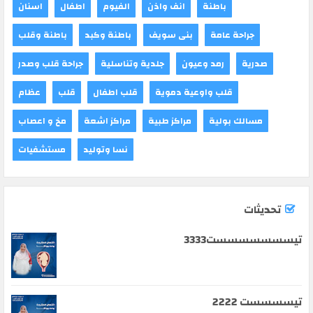
باطنة
انف واذن
الفيوم
اطفال
اسنان
جراحة عامة
بنى سويف
باطنة وكبد
باطنة وقلب
صدرية
رمد وعيون
جلدية وتناسلية
جراحة قلب وصدر
قلب واوعية دموية
قلب اطفال
قلب
عظام
مسالك بولية
مراكز طبية
مراكز اشعة
مخ و اعصاب
نسا وتوليد
مستشفيات
تحديثات
تيسسسسسسست3333
تيسسسست 2222