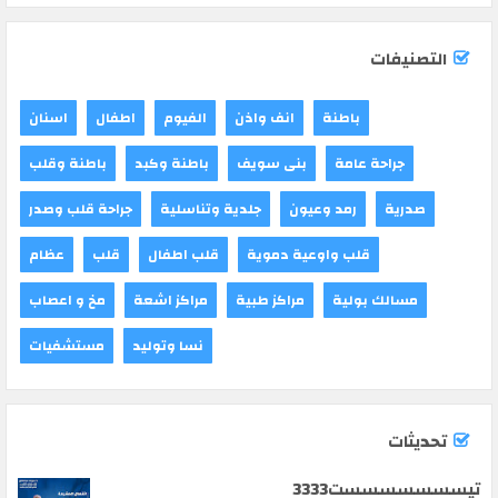
التصنيفات
باطنة
انف واذن
الفيوم
اطفال
اسنان
جراحة عامة
بنى سويف
باطنة وكبد
باطنة وقلب
صدرية
رمد وعيون
جلدية وتناسلية
جراحة قلب وصدر
قلب واوعية دموية
قلب اطفال
قلب
عظام
مسالك بولية
مراكز طبية
مراكز اشعة
مخ و اعصاب
نسا وتوليد
مستشفيات
تحديثات
تيسسسسسسست3333