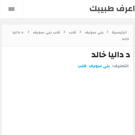
اعرف طبيبك
الرئيسية
بنى سويف
قلب
قلب بنى سويف
د داليا
خالد
د داليا خالد
التصنيف:
بنى سويف
قلب