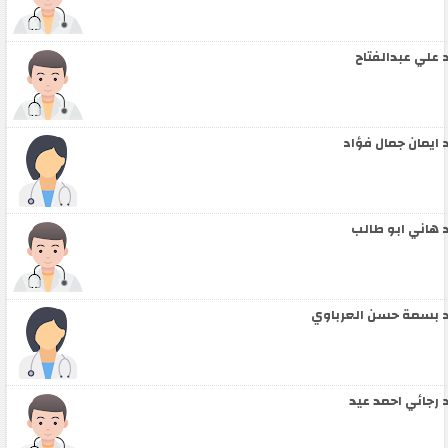
 علي عبدالفتاح
 ايمان جمال فؤاد
 هاني ابو طالب
 بسمة حسن العرباوي
 رجائي احمد عيد