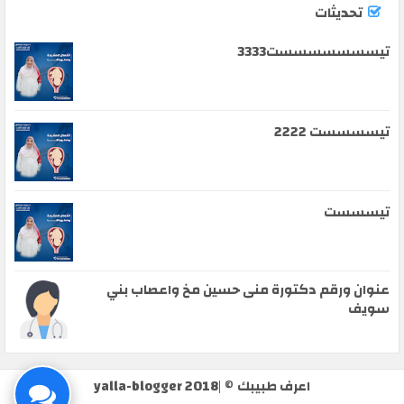
تحديثات
تيسسسسسسست3333
تيسسسست 2222
تيسسست
عنوان ورقم دكتورة منى حسين مخ واعصاب بني
سويف
اعرف طبيبك
© |
yalla-blogger 2018