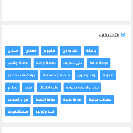
التصنيفات
باطنة
انف واذن
الفيوم
اطفال
اسنان
جراحة عامة
بنى سويف
باطنة وكبد
باطنة وقلب
صدرية
رمد وعيون
جلدية وتناسلية
جراحة قلب وصدر
قلب واوعية دموية
قلب اطفال
قلب
عظام
مسالك بولية
مراكز طبية
مراكز اشعة
مخ و اعصاب
نسا وتوليد
مستشفيات