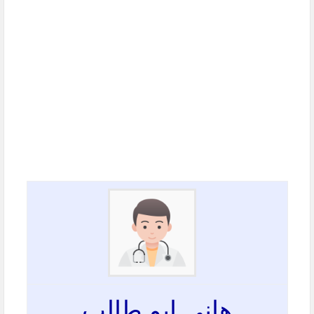
هاني ابو طالب