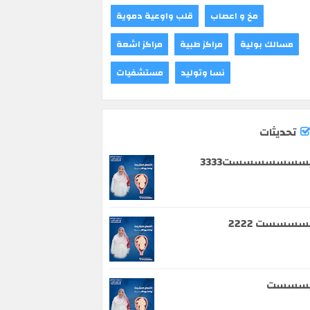
مخ و اعصاب
قلب واوعية دموية
مسالك بولية
مراكز طبية
مراكز اشعة
نسا وتوليد
مستشفيات
تحديثات
سسسسسسست3333
سسسست 2222
يسسست