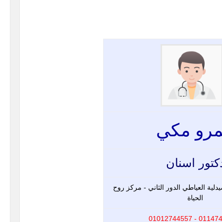
رو مكي
كتور اسنان
لية العياطي الدور الثاني - مركز روح
الحياة
01147436315 -