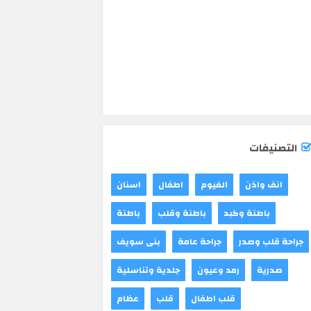
التصنيفات
انف واذن
الفيوم
اطفال
اسنان
باطنة وكبد
باطنة وقلب
باطنة
جراحة قلب وصدر
جراحة عامة
بنى سويف
صدرية
رمد وعيون
جلدية وتناسلية
قلب اطفال
قلب
عظام