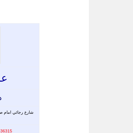
عم
د
شارع رجائي امام صيد
 01012744557