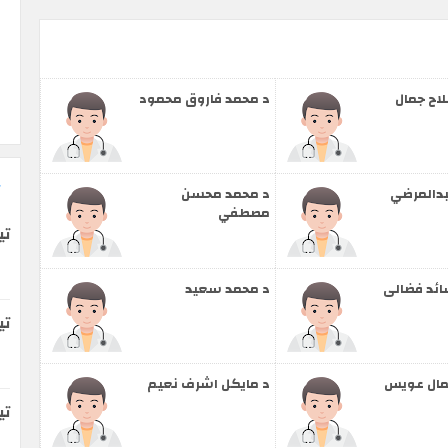
اح جمال
د محمد فاروق محمود
بدالمرضي
د محمد محسن
مصطفي
تي
ائد فضالى
د محمد سعيد
تي
مال عويس
د مايكل اشرف نعيم
ت