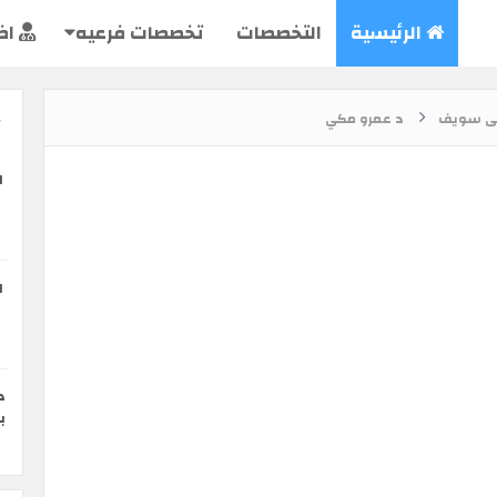
الرئيسية
التخصصات
تخصصات فرعيه
اض
ى سويف
د عمرو مكي
ا
ا
د
ب