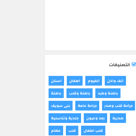
التصنيفات
انف واذن
الفيوم
اطفال
اسنان
باطنة وكبد
باطنة وقلب
باطنة
جراحة قلب وصدر
جراحة عامة
بنى سويف
صدرية
رمد وعيون
جلدية وتناسلية
قلب اطفال
قلب
عظام