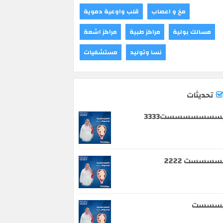
مخ و اعصاب
قلب واوعية دموية
مسالك بولية
مراكز طبية
مراكز اشعة
نسا وتوليد
مستشفيات
تحديثات
سسسسسسست3333
سسسست 2222
يسسست