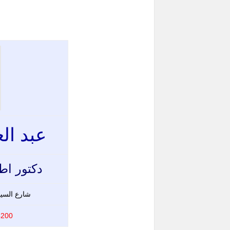
عبد ال
دكتور اط
شارع السي
333133