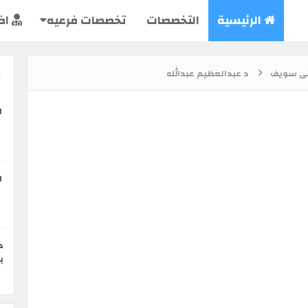
الرئيسية
التخصصات
تخصصات فرعيه
اض
ى سويف
د عبدالعظيم عبدالله
ا
ا
د
ب