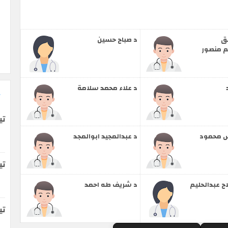
لق
د صباح حسين
م منصور
د علاء محمد سلامة
تي
س محمود
د عبدالمجيد ابوالمجد
تي
ح عبدالحليم
د شريف طه احمد
ت