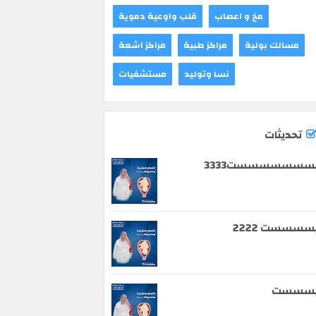
مخ و اعصاب
قلب واوعية دموية
مسالك بولية
مراكز طبية
مراكز اشعة
نسا وتوليد
مستشفيات
تحديثات
سسسسسسست3333
سسسست 2222
يسسست