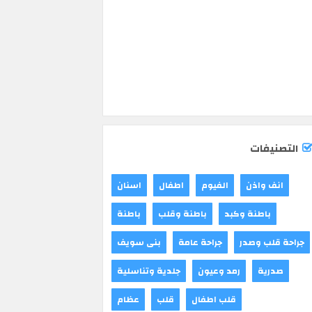
التصنيفات
انف واذن
الفيوم
اطفال
اسنان
باطنة وكبد
باطنة وقلب
باطنة
جراحة قلب وصدر
جراحة عامة
بنى سويف
صدرية
رمد وعيون
جلدية وتناسلية
قلب اطفال
قلب
عظام