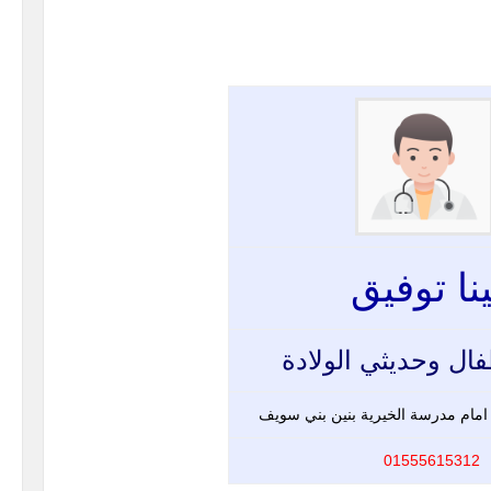
نا توفيق
فال وحديثي الولادة
امام مدرسة الخيرية بنين بني سويف
01555615312