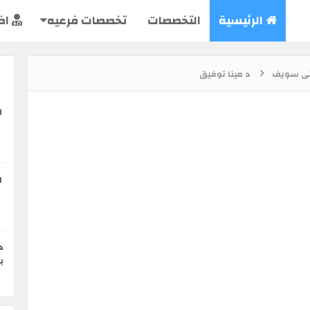
الرئيسية
التخصصات
تخصصات فرعيه
اض
ى سويف
د مينا توفيق
ا
ا
د
ب