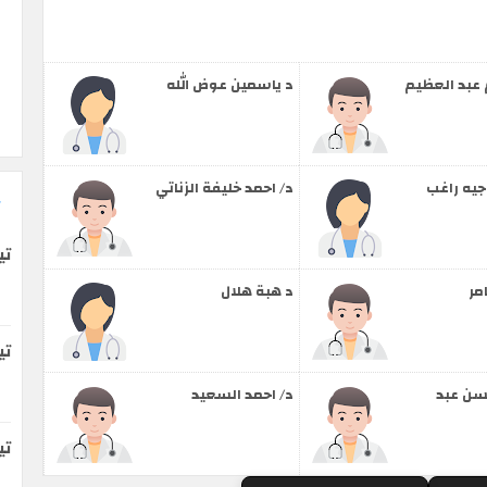
م عبد العظيم
د ياسمين عوض الله
جيه راغب
د/ احمد خليفة الزناتي
تي
مر
د هبة هلال
تي
سن عبد
د/ احمد السعيد
ت