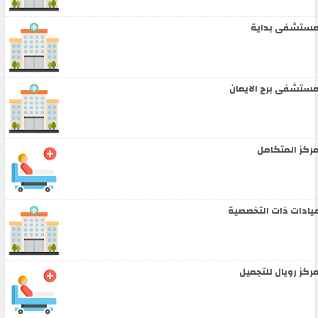
ستشفى بداية
ستشفى برج الايمان
ركز المتكامل
يادات ذات التخصصية
ركز رويال للتجميل