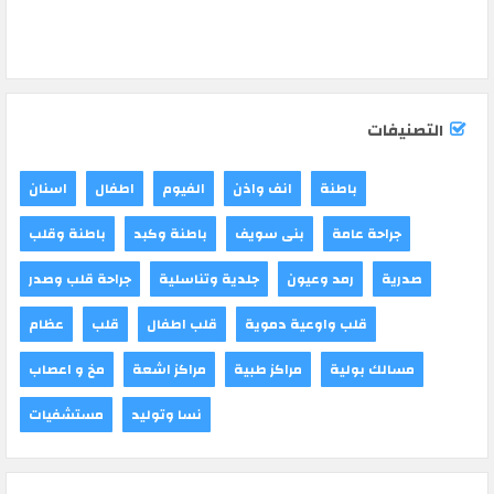
التصنيفات
باطنة
انف واذن
الفيوم
اطفال
اسنان
جراحة عامة
بنى سويف
باطنة وكبد
باطنة وقلب
صدرية
رمد وعيون
جلدية وتناسلية
جراحة قلب وصدر
قلب واوعية دموية
قلب اطفال
قلب
عظام
مسالك بولية
مراكز طبية
مراكز اشعة
مخ و اعصاب
نسا وتوليد
مستشفيات