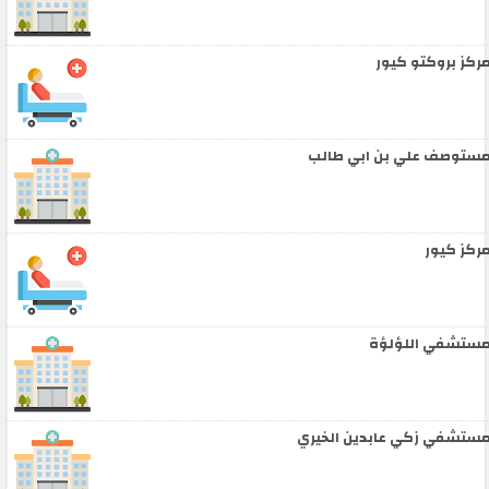
ركز بروكتو كيور
ستوصف علي بن ابي طالب
ركز كيور
ستشفي اللؤلؤة
ستشفي زكي عابدين الخيري