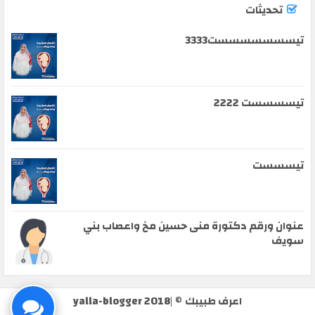
تحديثات
تيسسسسسسست3333
تيسسسست 2222
تيسسست
عنوان ورقم دكتورة منى حسين مخ واعصاب بني
سويف
اعرف طبيبك
© |
yalla-blogger 2018