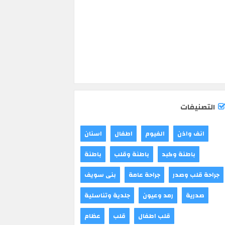
التصنيفات
انف واذن
الفيوم
اطفال
اسنان
باطنة وكبد
باطنة وقلب
باطنة
جراحة قلب وصدر
جراحة عامة
بنى سويف
صدرية
رمد وعيون
جلدية وتناسلية
قلب اطفال
قلب
عظام