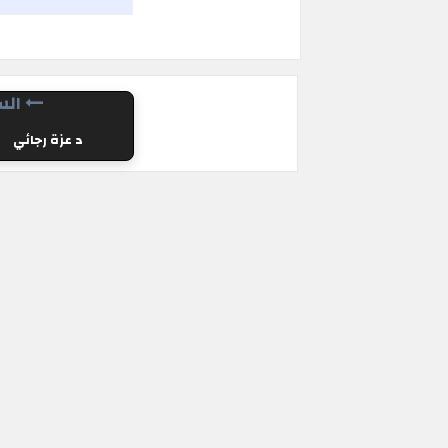
الس
د عزة رجائي