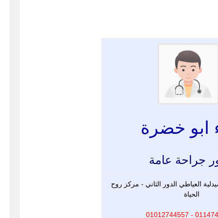
 ابو خضرة
ر جراحة عامة
لية العياطي الدور الثاني - مركز روح
الحياة
01147436315 -