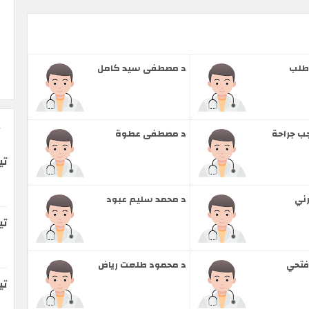
طلب
د مصطفى سيد كامل
ب جراحة
د مصطفى عطوة
تي
ني
د محمد سليم عبود
تي
فتحي
د محمود طلعت رياض
ت