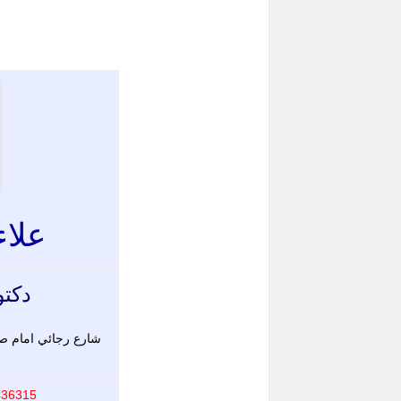
علاء
دكتو
شارع رجائي امام صيد
 01012744557