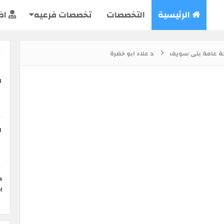
الرئيسية
التخصصات
تخصصات فرعيه
اض
حة عامة بنى سويف
د علاء ابو خضرة
ا
ا
د
ب