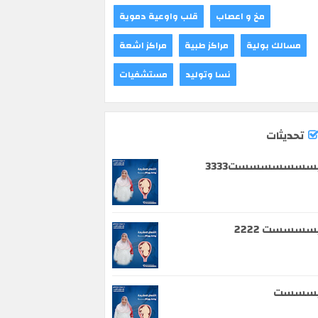
مخ و اعصاب
قلب واوعية دموية
مسالك بولية
مراكز طبية
مراكز اشعة
نسا وتوليد
مستشفيات
تحديثات
سسسسسسست3333
سسسست 2222
يسسست