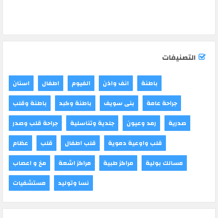
التصنيفات
باطنة
انف واذن
الفيوم
اطفال
اسنان
جراحة عامة
بنى سويف
باطنة وكبد
باطنة وقلب
صدرية
رمد وعيون
جلدية وتناسلية
جراحة قلب وصدر
قلب واوعية دموية
قلب اطفال
قلب
عظام
مسالك بولية
مراكز طبية
مراكز اشعة
مخ و اعصاب
نسا وتوليد
مستشفيات