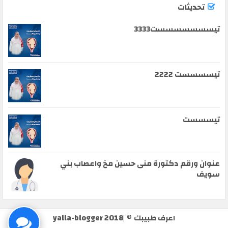
تحديثات
تيسسسسسسست3333
تيسسسست 2222
تيسسست
عنوان ورقم دكتورة منى حسين مخ واعصاب بني
سويف
اعرف طبيبك
© |
yalla-blogger 2018