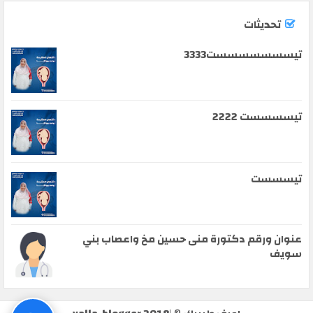
تحديثات
تيسسسسسسست3333
تيسسسست 2222
تيسسست
عنوان ورقم دكتورة منى حسين مخ واعصاب بني
سويف