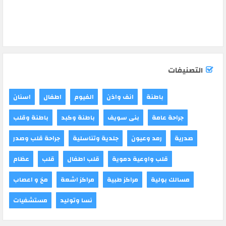
التصنيفات
باطنة
انف واذن
الفيوم
اطفال
اسنان
جراحة عامة
بنى سويف
باطنة وكبد
باطنة وقلب
صدرية
رمد وعيون
جلدية وتناسلية
جراحة قلب وصدر
قلب واوعية دموية
قلب اطفال
قلب
عظام
مسالك بولية
مراكز طبية
مراكز اشعة
مخ و اعصاب
نسا وتوليد
مستشفيات