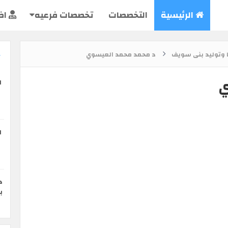
الرئيسية
التخصصات
تخصصات فرعيه
اض
 وتوليد بنى سويف
د محمد محمد العيسوي
ي
ا
ا
د
ب