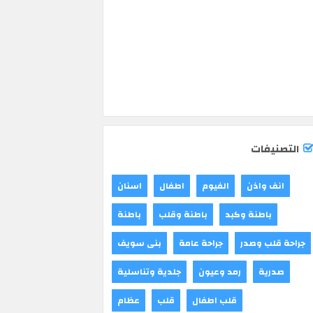
التصنيفات
انف واذن
الفيوم
اطفال
اسنان
باطنة وكبد
باطنة وقلب
باطنة
جراحة قلب وصدر
جراحة عامة
بنى سويف
صدرية
رمد وعيون
جلدية وتناسلية
قلب اطفال
قلب
عظام