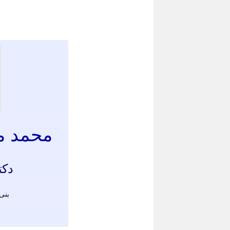
محمد م
دكت
بنى