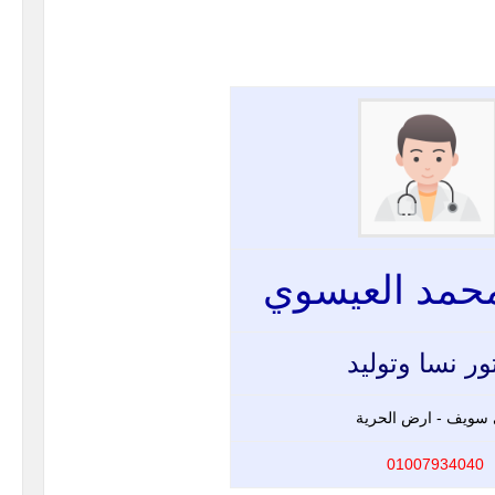
حمد العيسوي
ور نسا وتوليد
 سويف - ارض الحرية
01007934040