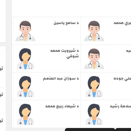
بري محمد
د سامح ياسين
يد
د شيرويت محمد
شوقي
تي
علي جوده
د سوزان عبد المنعم
تي
لامة رشيد
د شيماء ربيع محمد
ت