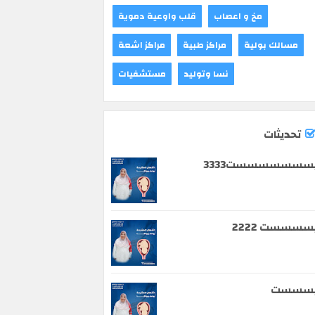
مخ و اعصاب
قلب واوعية دموية
مسالك بولية
مراكز طبية
مراكز اشعة
نسا وتوليد
مستشفيات
تحديثات
سسسسسسست3333
سسسست 2222
يسسست