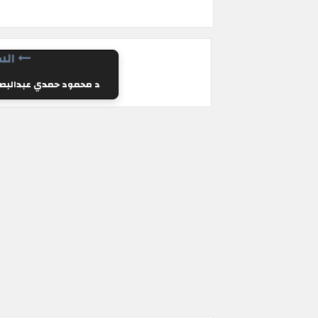
الس
د محمود حمدي عبدالبصي