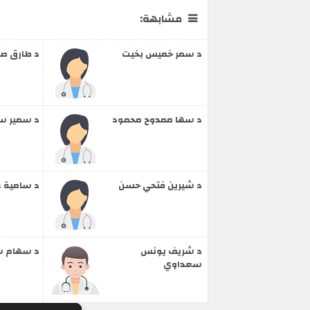
مشابهة:
د سمر خميس بخيت
د طارق ص
د سها ممدوح محمود
د سمير س
د شيرين فتحي حسن
د سامية 
د شريف يونس
د سهام س
سعداوي