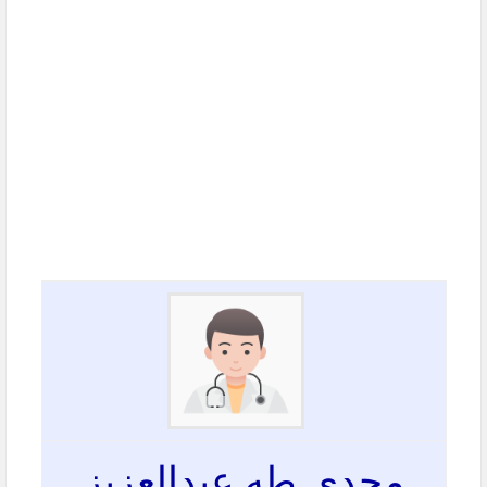
مجدي طه عبدالعزيز