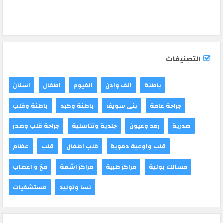
التصنيفات
باطنة
انف واذن
الفيوم
اطفال
اسنان
جراحة عامة
بنى سويف
باطنة وكبد
باطنة وقلب
صدرية
رمد وعيون
جلدية وتناسلية
جراحة قلب وصدر
قلب واوعية دموية
قلب اطفال
قلب
عظام
مسالك بولية
مراكز طبية
مراكز اشعة
مخ و اعصاب
نسا وتوليد
مستشفيات