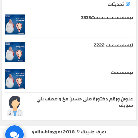
تحديثات
تيسسسسسسست3333
تيسسسست 2222
تيسسست
عنوان ورقم دكتورة منى حسين مخ واعصاب بني
سويف
اعرف طبيبك
© |
yalla-blogger 2018