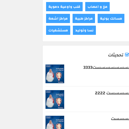
مخ و اعصاب
قلب واوعية دموية
مسالك بولية
مراكز طبية
مراكز اشعة
نسا وتوليد
مستشفيات
تحديثات
سسسسسسست3333
سسسست 2222
يسسست