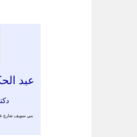
عبد الح
دكت
بني سويف شارع عبد