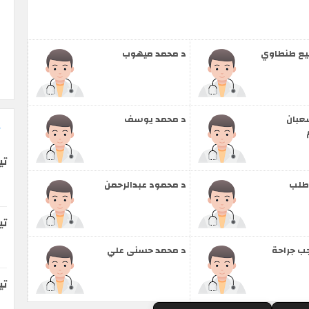
يع طنطاوي
د محمد ميهوب
عبان
د محمد يوسف
تي
طلب
د محمود عبدالرحمن
تي
ب جراحة
د محمد حسنى علي
ت