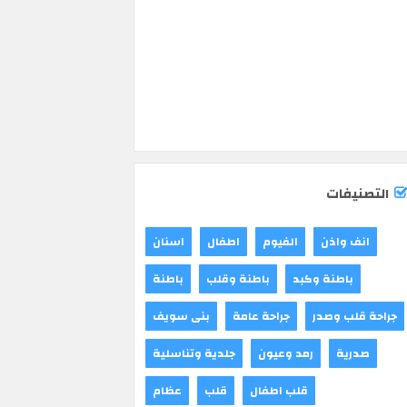
التصنيفات
انف واذن
الفيوم
اطفال
اسنان
باطنة وكبد
باطنة وقلب
باطنة
جراحة قلب وصدر
جراحة عامة
بنى سويف
صدرية
رمد وعيون
جلدية وتناسلية
قلب اطفال
قلب
عظام