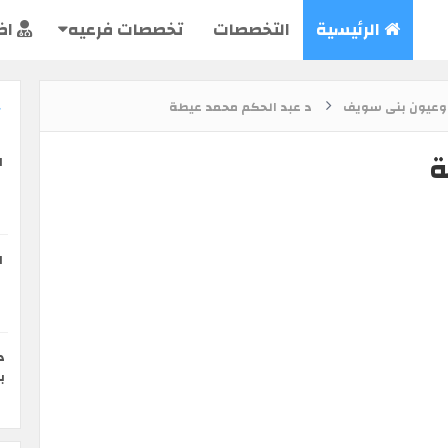
الرئيسية
التخصصات
تخصصات فرعيه
اض
وعيون بنى سويف
د عبد الحكم محمد عيطة
ة
ا
ا
د
ب