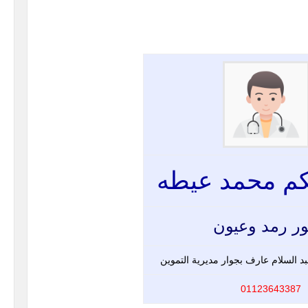
كم محمد عيطه
ور رمد وعيون
 السلام عارف بجوار مديرية التموين
01123643387