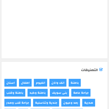
التصنيفات
باطنة
انف واذن
الفيوم
اطفال
اسنان
جراحة عامة
بنى سويف
باطنة وكبد
باطنة وقلب
صدرية
رمد وعيون
جلدية وتناسلية
جراحة قلب وصدر