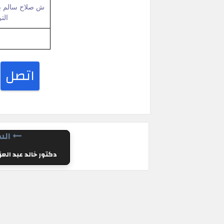
ش صلاح سالم بر
الت
اتصل
الس
دكتور خالد عبد العز