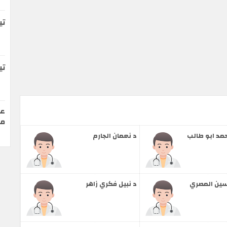
تي
ت
عن
مخ
مد ابو طالب
د نعمان الجارم
سين المصري
د نبيل فكري زاهر