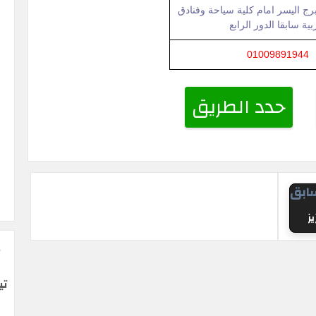
ج اليسر امام كلية سياحة وفنادق
ربية سابقا الدور الرابع
01009891944
حدد الطريق
ابق
يز
تي