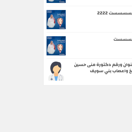
سسسست 2222
يسسست
وان ورقم دكتورة منى حسين
 واعصاب بني سويف