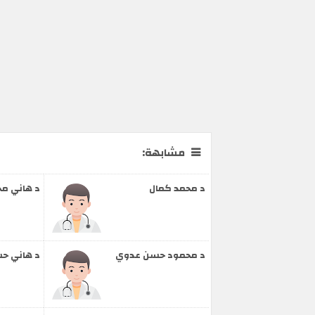
مشابهة:
د محمد كمال
د هاني مح
د محمود حسن عدوي
د هاني ح