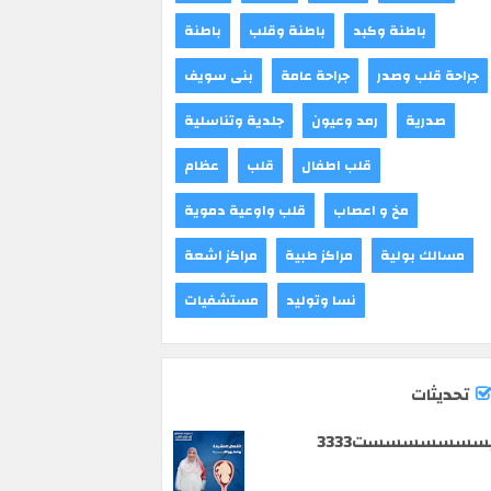
باطنة وكبد
باطنة وقلب
باطنة
جراحة قلب وصدر
جراحة عامة
بنى سويف
صدرية
رمد وعيون
جلدية وتناسلية
قلب اطفال
قلب
عظام
مخ و اعصاب
قلب واوعية دموية
مسالك بولية
مراكز طبية
مراكز اشعة
نسا وتوليد
مستشفيات
تحديثات
سسسسسسست3333