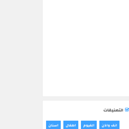
التصنيفات
انف واذن
الفيوم
اطفال
اسنان