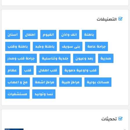
التصنيفات
باطنة
انف واذن
الفيوم
اطفال
اسنان
جراحة عامة
بنى سويف
باطنة وكبد
باطنة وقلب
صدرية
رمد وعيون
جلدية وتناسلية
جراحة قلب وصدر
قلب واوعية دموية
قلب اطفال
قلب
عظام
مسالك بولية
مراكز طبية
مراكز اشعة
مخ و اعصاب
نسا وتوليد
مستشفيات
تحديثات