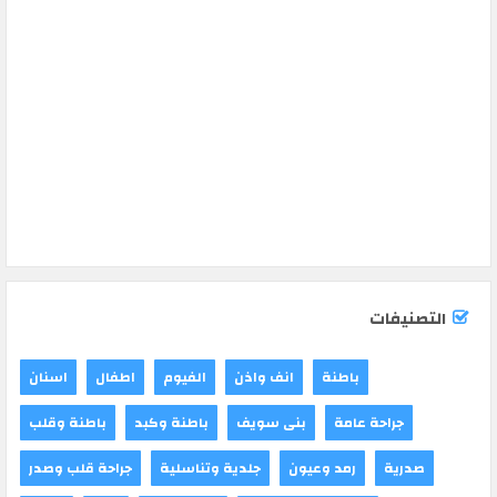
التصنيفات
باطنة
انف واذن
الفيوم
اطفال
اسنان
جراحة عامة
بنى سويف
باطنة وكبد
باطنة وقلب
صدرية
رمد وعيون
جلدية وتناسلية
جراحة قلب وصدر